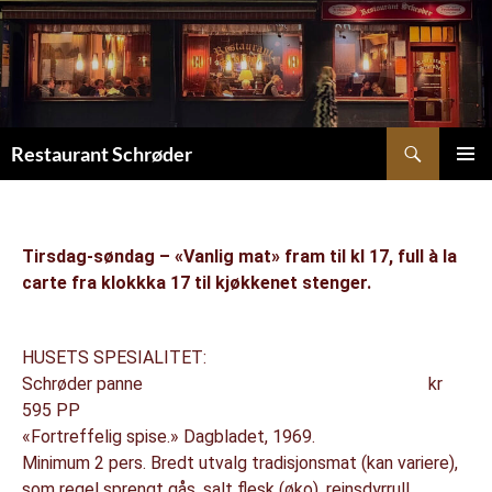
Restaurant Schrøder
PRIMAR
MENU
Tirsdag-søndag – «Vanlig mat» fram til kl 17, full à la
carte fra klokkka 17 til kjøkkenet stenger.
HUSETS SPESIALITET:
Schrøder panne kr
595 PP
«Fortreffelig spise.» Dagbladet, 1969.
Minimum 2 pers. Bredt utvalg tradisjonsmat (kan variere),
som regel sprengt gås, salt flesk (øko), reinsdyrrull,