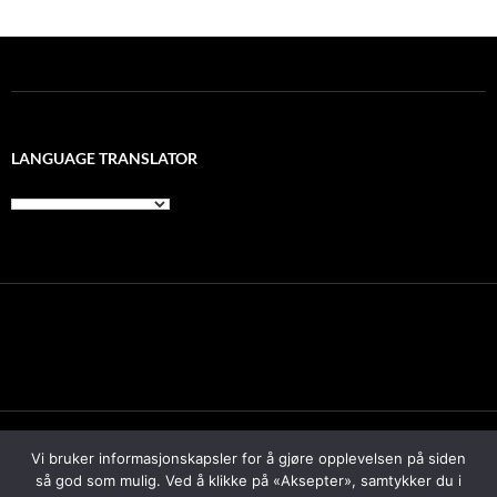
LANGUAGE TRANSLATOR
Personvern
Proudly powered by WordPress
Vi bruker informasjonskapsler for å gjøre opplevelsen på siden
Copyright © 2000 All rights reserved- Restaurant Schrøder
så god som mulig. Ved å klikke på «Aksepter», samtykker du i