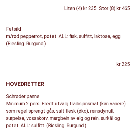
Liten (4) kr 235 Stor (8) kr 465
Fetsild
m/rød pepperrot, potet. ALL: fisk, sulfitt, laktose, egg.
(Riesling. Burgund.)
kr 225
HOVEDRETTER
Schrøder panne
Minimum 2 pers. Bredt utvalg tradisjonsmat (kan variere),
som regel sprengt gås, salt flesk (øko), reinsdyrrull,
surpølse, vossakorv, margbein av elg og rein, surkål og
potet. ALL: sulfitt. (Riesling. Burgund.)