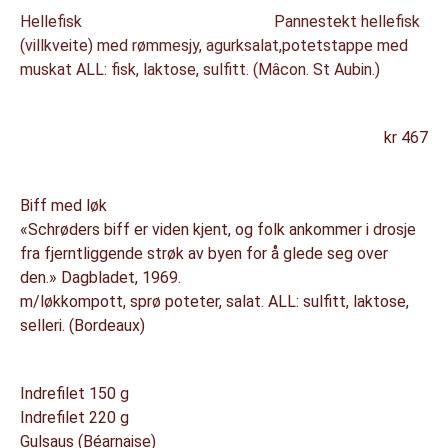
Hellefisk Pannestekt hellefisk
(villkveite) med rømmesjy, agurksalat,potetstappe med
muskat ALL: fisk, laktose, sulfitt. (Mâcon. St Aubin.)
kr 467
Biff med løk
«Schrøders biff er viden kjent, og folk ankommer i drosje
fra fjerntliggende strøk av byen for å glede seg over
den.» Dagbladet, 1969.
m/løkkompott, sprø poteter, salat. ALL: sulfitt, laktose,
selleri. (Bordeaux)
Indrefilet 150 g
Indrefilet 220 g
Gulsaus (Béarnaise)